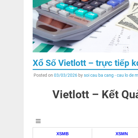
Xổ Số Vietlott – trực tiếp k
Posted on
03/03/2026
by
soi cau ba cang - cau lo de
Vietlott – Kết Q