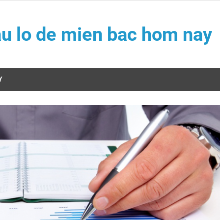
au lo de mien bac hom nay
Y