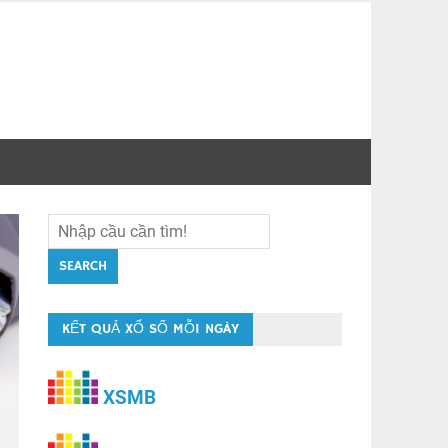
SEARCH
KẾT QUẢ XỔ SỐ MỖI NGÀY
XSMB