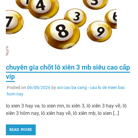
chuyên gia chốt lô xiên 3 mb siêu cao cấp
víp
Posted on
06/08/2026
by
soi cau ba cang - cau lo de mien bac
hom nay
lo xien 3 hay ve, lo xien mn, lo xiên 3, lô xiên 3 hay về, lô
xiên 3 hôm nay, lô xiên hay về, lô xiên mb, lo xien […]
READ MORE