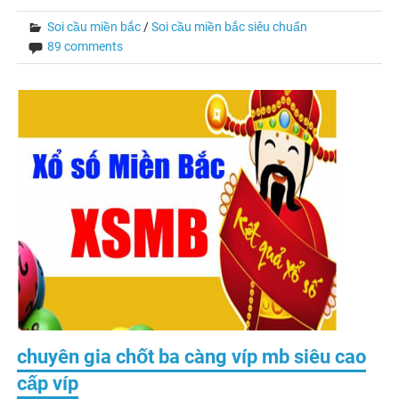
Soi cầu miền bắc
/
Soi cầu miền bắc siêu chuẩn
89 comments
chuyên gia chốt ba càng víp mb siêu cao
cấp víp