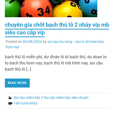
chuyên gia chốt bạch thủ lô 2 nháy víp mb
siêu cao cấp víp
Posted on
06/08/2026
by
soi cau ba cang - cau lo de mien bac
hom nay
bạch thủ lô miễn phí, dự đoán lô tô bạch thủ, du doan lo
to bach thu hom nay, bạch thủ lô mb hôm nay, soi cầu
bạch thủ lô […]
READ MORE
Soi cầu miền bắc
/
Soi cầu miền bắc siêu chuẩn
169 comments