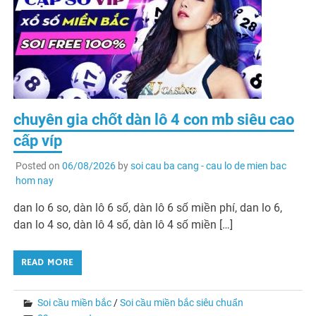
chuyên gia chốt dàn lô 4 con mb siêu cao
cấp víp
Posted on
06/08/2026
by
soi cau ba cang - cau lo de mien bac
hom nay
dan lo 6 so, dàn lô 6 số, dàn lô 6 số miền phí, dan lo 6,
dan lo 4 so, dàn lô 4 số, dàn lô 4 số miền […]
READ MORE
Soi cầu miền bắc
/
Soi cầu miền bắc siêu chuẩn