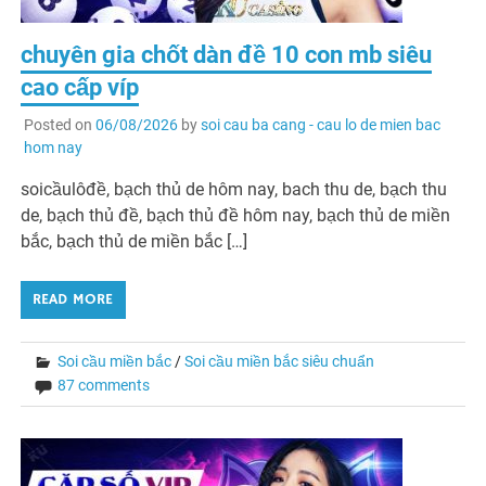
chuyên gia chốt dàn đề 10 con mb siêu
cao cấp víp
Posted on
06/08/2026
by
soi cau ba cang - cau lo de mien bac
hom nay
soicầulôđề, bạch thủ de hôm nay, bach thu de, bạch thu
de, bạch thủ đề, bạch thủ đề hôm nay, bạch thủ de miền
bắc, bạch thủ de miền bắc […]
READ MORE
Soi cầu miền bắc
/
Soi cầu miền bắc siêu chuẩn
87 comments