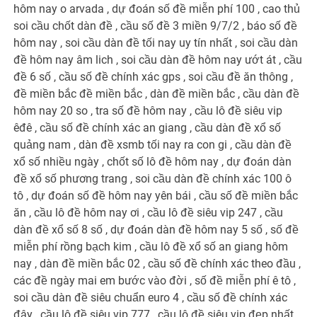
hôm nay o arvada , dự đoán số đề miễn phí 100 , cao thủ
soi cầu chốt dàn đề , cầu số đề 3 miền 9/7/2 , báo số đề
hôm nay , soi cầu dàn đề tối nay uy tín nhất , soi cầu dàn
đề hôm nay âm lich , soi cầu dàn đề hôm nay ướt át , cầu
đề 6 số , cầu số đề chính xác gps , soi cầu đề ăn thông ,
đề miền bắc đề miền bắc , dàn đề miền bắc , cầu dàn đề
hôm nay 20 so , tra số đề hôm nay , cầu lô đề siêu vip
êđê , cầu số đề chính xác an giang , cầu dàn đề xổ số
quảng nam , dàn đề xsmb tối nay ra con gi , cầu dàn đề
xổ số nhiều ngày , chốt số lô đề hôm nay , dự đoán dàn
đề xổ số phương trang , soi cầu dàn đề chính xác 100 ô
tô , dự đoán số đề hôm nay yên bái , cầu số đề miền bắc
ăn , cầu lô đề hôm nay ơi , cầu lô đề siêu vip 247 , cầu
dàn đề xổ số 8 số , dự đoán dàn đề hôm nay 5 số , số đề
miễn phí rồng bạch kim , cầu lô đề xổ số an giang hôm
nay , dàn đề miền bắc 02 , cầu số đề chính xác theo đầu ,
các đề ngày mai em bước vào đời , số đề miễn phí ê tô ,
soi cầu dàn đề siêu chuẩn euro 4 , cầu số đề chính xác
đây , cầu lô đề siêu vip 777 , cầu lô đề siêu vip đẹp nhất