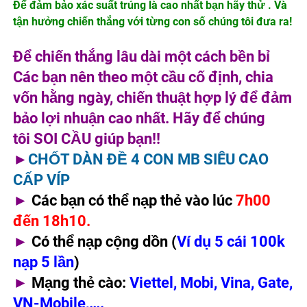
Để đảm bảo xác suất trúng là cao nhất bạn hãy thử . Và
tận hưởng chiến thắng với từng con số chúng tôi đưa ra!
Để chiến thắng lâu dài một cách bền bỉ
Các bạn nên theo một cầu cố định, chia
vốn hằng ngày, chiến thuật hợp lý để đảm
bảo lợi nhuận cao nhất. Hãy để chúng
tôi SOI CẦU giúp bạn!!
►
CHỐT DÀN ĐỀ 4 CON MB SIÊU CAO
CẤP VÍP
►
Các bạn có thể nạp thẻ vào lúc
7h00
đến 18h10.
►
Có thể nạp cộng dồn (
Ví dụ 5 cái 100k
nạp 5 lần
)
►
Mạng thẻ cào:
Viettel, Mobi, Vina, Gate,
VN-Mobile,….