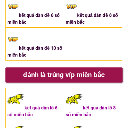
kết quả dàn đề 6 số
kết quả dàn đề 8 số
miền bắc
miền bắc
kết quả dàn đề 10 số
miền bắc
đánh là trúng víp miền bắc
kết quả dàn lô 6
kết quả dàn lô 8
số miền bắc
số miền bắc