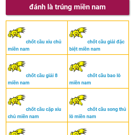
đánh là trúng miền nam
chốt cầu xỉu chủ
chốt cầu giải đặc
miền nam
biệt miền nam
chốt cầu giải 8
chốt cầu bao lô
miền nam
miền nam
chốt cầu cặp xỉu
chốt cầu song thủ
chủ miền nam
lô miền nam