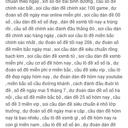
chuẩn theo ngày , xin số đề đài bình dương , cầu số đề
chính xác bắt , soi cầu dàn đề chính xác 100 game , dự
đoán số đề ngày mai online miễn phí , soi cầu dàn đề 00
số , cầu dàn đề xổ số đẹp , dàn đề xsmb tối nay a trúng
rồi , cầu số đề chính xác đánh đầu thắng đó , soi cầu dàn
đề chính xác hàng ngày , cách soi cầu lô đề miền bắc
chính xác nhất , dự đoán số đề tối nay 206 , dự đoán số
đề miền bắc ngày mai , soi cầu dàn đề siêu chuẩn rồng
bạch kim , soi cầu dàn đề xsmb tử , soi cầu dàn đề xsmb
miễn phí , cầu cơ số đề hôm nay , cầu lô đề xổ số là , dự
đoán số đề miễn phí ơ miền bắc , cầu đề siêu vip , cầu lô
đề đẹp ngày hôm nay , dự đoán dàn đề hôm nay youtube
, miền bắc số cầu đường khánh , cách đánh đầu đuôi lô
đề , số đề ngày mai 5 tháng 7 , dự đoán dàn đề xổ số hà
nội , cầu số đề miền bắc bộ , dàn đề 25 số hôm nay , cầu
số đề 3 miền vip , soi cầu dàn đề siêu chuẩn ê nhỏ lớp
trưởng , dự đoán số đề ngày mai e cặp , cầu dàn đề hôm
nay là bao nhiêu , cầu lô đề xsmb gì , số đề hôm nay ra
con gì miền nam , cầu lô đề xổ số ăn , dự đoán dàn đề