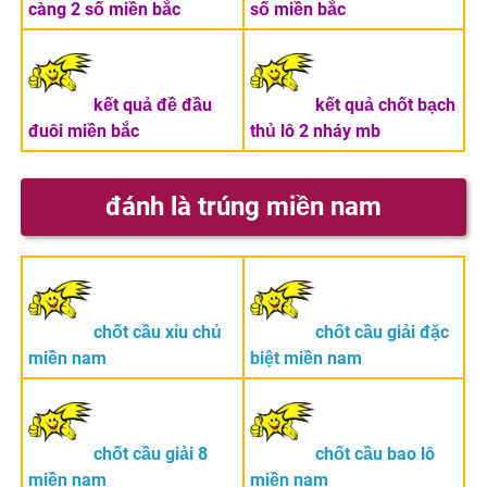
càng 2 số miền bắc
số miền bắc
kết quả đề đầu
kết quả chốt bạch
đuôi miền bắc
thủ lô 2 nháy mb
đánh là trúng miền nam
chốt cầu xỉu chủ
chốt cầu giải đặc
miền nam
biệt miền nam
chốt cầu giải 8
chốt cầu bao lô
miền nam
miền nam