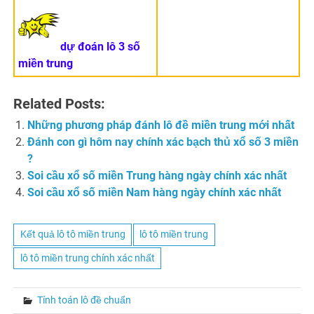
dự đoán lô 3 số
miền trung
Related Posts:
Những phương pháp đánh lô đề miền trung mới nhất
Đánh con gì hôm nay chính xác bạch thủ xổ số 3 miền
?
Soi cầu xổ số miền Trung hàng ngày chính xác nhất
Soi cầu xổ số miền Nam hàng ngày chính xác nhất
Kết quả lô tô miền trung
lô tô miền trung
lô tô miền trung chính xác nhất
Tính toán lô đề chuẩn