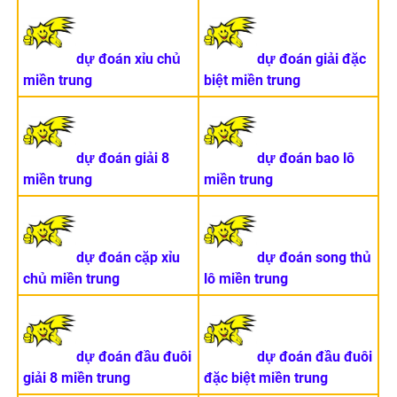
dự đoán xỉu chủ
dự đoán giải đặc
miền trung
biệt miền trung
dự đoán giải 8
dự đoán bao lô
miền trung
miền trung
dự đoán cặp xỉu
dự đoán song thủ
chủ miền trung
lô miền trung
dự đoán đầu đuôi
dự đoán đầu đuôi
giải 8 miền trung
đặc biệt miền trung