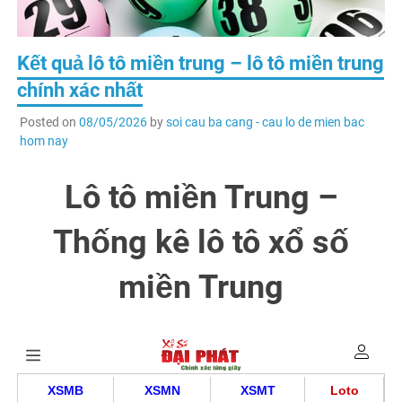
Kết quả lô tô miền trung – lô tô miền trung
chính xác nhất
Posted on
08/05/2026
by
soi cau ba cang - cau lo de mien bac
hom nay
Lô tô miền Trung –
Thống kê lô tô xổ số
miền Trung