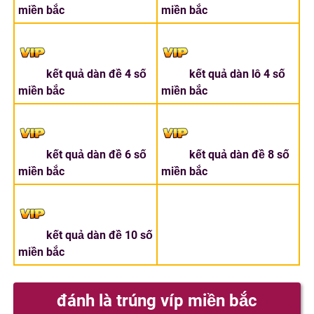
miền bắc
miền bắc
kết quả dàn đề 4 số
kết quả dàn lô 4 số
miền bắc
miền bắc
kết quả dàn đề 6 số
kết quả dàn đề 8 số
miền bắc
miền bắc
kết quả dàn đề 10 số
miền bắc
đánh là trúng víp miền bắc