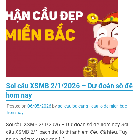
Soi cầu XSMB 2/1/2026 – Dự đoán số đề
hôm nay
Posted on
06/05/2026
by
soi cau ba cang - cau lo de mien bac
hom nay
Soi cầu XSMB 2/1/2026 – Dự đoán số đề hôm nay Soi
cầu XSMB 2/1 bạch thủ lô thì anh em đều đã hiểu. Tuy
nhiên, để tìm được cho […]