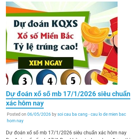
Dự đoán xổ số mb 17/1/2026 siêu chuẩn
xác hôm nay
Posted on
06/05/2026
by
soi cau ba cang - cau lo de mien bac
hom nay
Dự đoán xổ số mb 17/1/2026 siêu chuẩn xác hôm nay