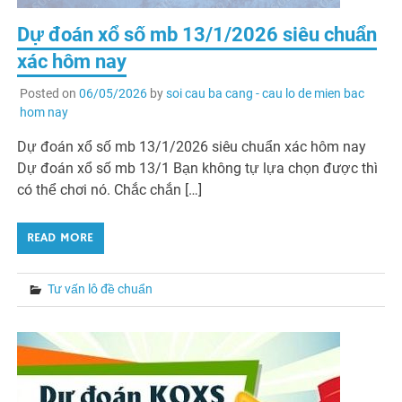
Dự đoán xổ số mb 13/1/2026 siêu chuẩn
xác hôm nay
Posted on
06/05/2026
by
soi cau ba cang - cau lo de mien bac
hom nay
Dự đoán xổ số mb 13/1/2026 siêu chuẩn xác hôm nay
Dự đoán xổ số mb 13/1 Bạn không tự lựa chọn được thì
có thể chơi nó. Chắc chắn […]
READ MORE
Tư vấn lô đề chuẩn