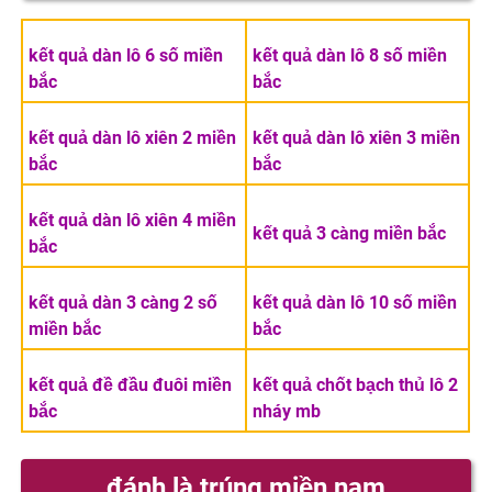
kết quả dàn lô 6 số miền
kết quả dàn lô 8 số miền
bắc
bắc
kết quả dàn lô xiên 2 miền
kết quả dàn lô xiên 3 miền
bắc
bắc
kết quả dàn lô xiên 4 miền
kết quả 3 càng miền bắc
bắc
kết quả dàn 3 càng 2 số
kết quả dàn lô 10 số miền
miền bắc
bắc
kết quả đề đầu đuôi miền
kết quả chốt bạch thủ lô 2
bắc
nháy mb
đánh là trúng miền nam