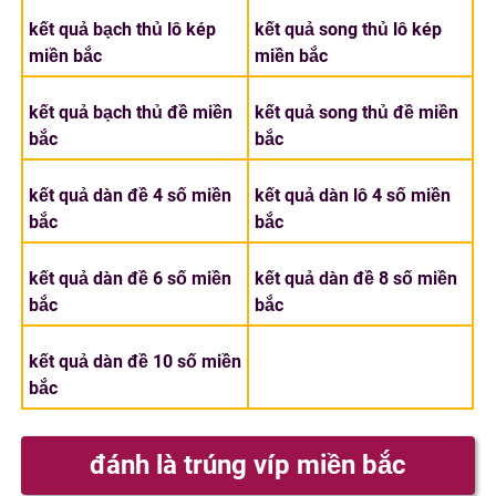
kết quả bạch thủ lô kép
kết quả song thủ lô kép
miền bắc
miền bắc
kết quả bạch thủ đề miền
kết quả song thủ đề miền
bắc
bắc
kết quả dàn đề 4 số miền
kết quả dàn lô 4 số miền
bắc
bắc
kết quả dàn đề 6 số miền
kết quả dàn đề 8 số miền
bắc
bắc
kết quả dàn đề 10 số miền
bắc
đánh là trúng víp miền bắc