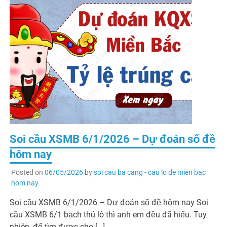
Soi cầu XSMB 6/1/2026 – Dự đoán số đề
hôm nay
Posted on
06/05/2026
by
soi cau ba cang - cau lo de mien bac
hom nay
Soi cầu XSMB 6/1/2026 – Dự đoán số đề hôm nay Soi
cầu XSMB 6/1 bạch thủ lô thì anh em đều đã hiểu. Tuy
nhiên, để tìm được cho […]