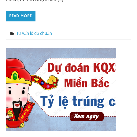
READ MORE
Tư vấn lô đề chuẩn