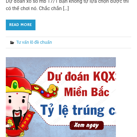
Dự đoán xổ số mb 17/1 Bạn không tự lựa chọn được thì
có thể chơi nó. Chắc chắn […]
READ MORE
Tư vấn lô đề chuẩn