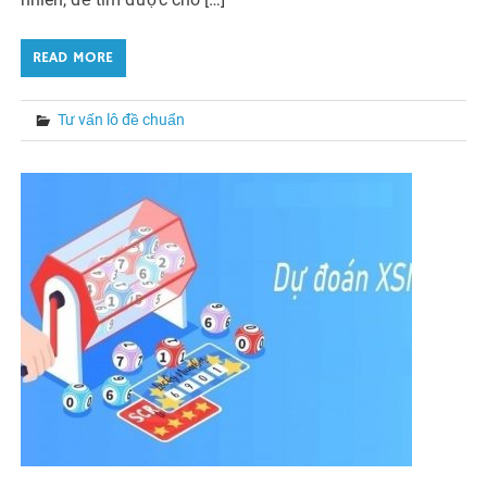
READ MORE
Tư vấn lô đề chuẩn