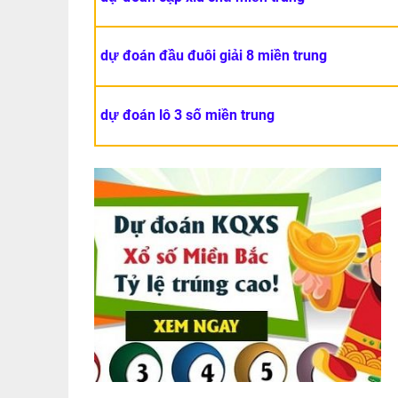
dự đoán đầu đuôi giải 8 miền trung
dự đoán lô 3 số miền trung