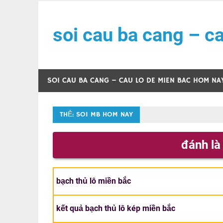
Skip
to
soi cau ba cang – c
content
soi cau ba cang – cau lo de mien bac hom nay
SOI CAU BA CANG – CAU LO DE MIEN BAC HOM NA
THẺ:
SOI MB HOM NAY
đánh là
bạch thủ lô miền bắc
kết quả bạch thủ lô kép miền bắc