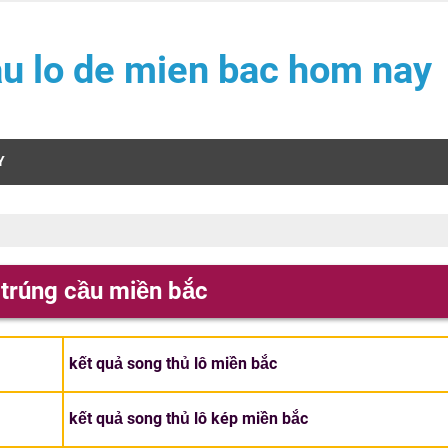
au lo de mien bac hom nay
Y
 trúng cầu miền bắc
kết quả song thủ lô miền bắc
kết quả song thủ lô kép miền bắc