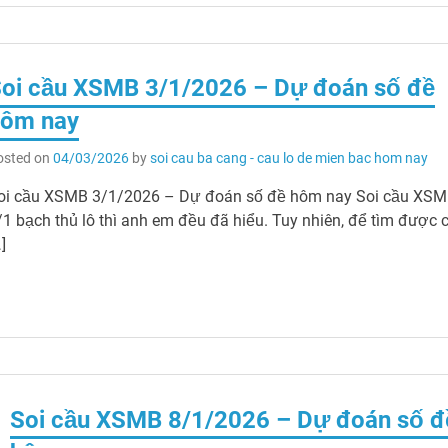
oi cầu XSMB 3/1/2026 – Dự đoán số đề
ôm nay
osted on
04/03/2026
by
soi cau ba cang - cau lo de mien bac hom nay
oi cầu XSMB 3/1/2026 – Dự đoán số đề hôm nay Soi cầu XS
/1 bạch thủ lô thì anh em đều đã hiểu. Tuy nhiên, để tìm được 
]
Soi cầu XSMB 8/1/2026 – Dự đoán số đ