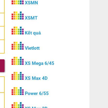
XSMN
XSMT
Kết quả
Vietlott
XS Mega 6/45
XS Max 4D
Power 6/55