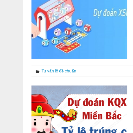
Tư vấn lô đề chuẩn