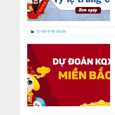
Tư vấn lô đề chuẩn