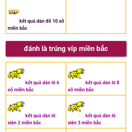
kết quả dàn đề 10 số
miền bắc
đánh là trúng víp miền bắc
kết quả dàn lô 6
kết quả dàn lô 8
số miền bắc
số miền bắc
kết quả dàn lô
kết quả dàn lô
xiên 2 miền bắc
xiên 3 miền bắc