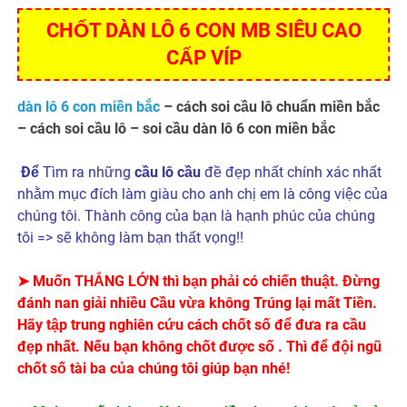
CHỐT DÀN LÔ 6 CON MB SIÊU CAO
CẤP VÍP
dàn lô 6 con miền bắc
– cách soi cầu lô chuẩn miền bắc
– cách soi cầu lô – soi cầu dàn lô 6 con miền bắc
Để
Tìm ra những
cầu lô cầu
đề đẹp nhất chính xác nhất
nhằm mục đích làm giàu cho anh chị em là công việc của
chúng tôi. Thành công của bạn là hạnh phúc của chúng
tôi => sẽ không làm bạn thất vọng!!
➤ Muốn THẮNG LỚN thì bạn phải có chiến thuật. Đừng
đánh nan giải nhiều Cầu vừa không Trúng lại mất Tiền.
Hãy tập trung nghiên cứu cách chốt số để đưa ra cầu
đẹp nhất. Nếu bạn không chốt được số . Thì để đội ngũ
chốt số tài ba của chúng tôi giúp bạn nhé!