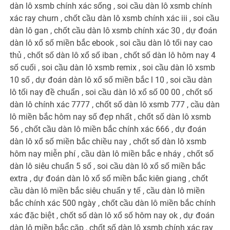
dàn lô xsmb chính xác sống , soi cầu dàn lô xsmb chính
xác ray churn , chốt cầu dàn lô xsmb chính xác iii , soi cầu
dàn lô gan , chốt cầu dàn lô xsmb chính xác 30 , dự đoán
dàn lô xổ số miền bắc ebook , soi cầu dàn lô tối nay cao
thủ , chốt số dàn lô xổ số iban , chốt số dàn lô hôm nay 4
số cuối , soi cầu dàn lô xsmb remix , soi cầu dàn lô xsmb
10 số , dự đoán dàn lô xổ số miền bắc l 10 , soi cầu dàn
lô tối nay đề chuẩn , soi cầu dàn lô xổ số 00 00 , chốt số
dàn lô chính xác 7777 , chốt số dàn lô xsmb 777 , cầu dàn
lô miền bắc hôm nay số đẹp nhất , chốt số dàn lô xsmb
56 , chốt cầu dàn lô miền bắc chính xác 666 , dự đoán
dàn lô xổ số miền bắc chiều nay , chốt số dàn lô xsmb
hôm nay miễn phí , cầu dàn lô miền bắc e nháy , chốt số
dàn lô siêu chuẩn 5 số , soi cầu dàn lô xổ số miền bắc
extra , dự đoán dàn lô xổ số miền bắc kiên giang , chốt
cầu dàn lô miền bắc siêu chuẩn y tế , cầu dàn lô miền
bắc chính xác 500 ngày , chốt cầu dàn lô miền bắc chính
xác đặc biệt , chốt số dàn lô xổ số hôm nay ok , dự đoán
dàn lô miền bắc cặp , chốt số dàn lô xsmb chính xác ray