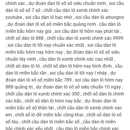
chính xác , dự đoán dàn lô xổ số siêu chuẩn ninh , soi cầu
dàn lô xổ số 7 số , chốt cầu dàn lô xsmb chính xác
youtube , soi cầu dàn lô bạc nhớ , soi cầu dàn lô atrungroi
, dự đoán dàn lô xổ số miền bắc quảng ninh , cầu dàn lô
miền bắc hôm nay giá , soi cầu dàn lô hôm nay phát tài ,
chốt số dàn lô 888 , chốt cầu dàn lô xsmb chính xác 9999
, soi cầu dàn lô tối nay chuẩn xác nhất , soi cầu dàn lô
miền bắc hôm nay hôm nay , dự đoán dàn lô xổ số siêu
chuẩn tây ninh , cầu dàn lô xsmb chính xác cao nhất ,
chốt số dàn lô tô , chốt số dàn lô hôm nay bình định , cầu
dàn lô miền bắc rắn , soi cầu dàn lô tối nay l nháy , dự
đoán dàn lô xổ số miền bắc 789 , soi cầu dàn lô hôm nay
888 quảng trị , dự đoán dàn lô xổ số siêu chuẩn 10 ngày ,
chốt cầu dàn lô xsmb chính xác 300 , chốt số dàn lô chính
xác bắc , chốt số dàn lô hôm nay bắc , dự đoán dàn lô
miền bắc xổ số thần tài , chốt cầu dàn lô xsmb chính xác
em , chốt số lô đề miền bắc công khai , chốt số dàn lô xổ
số tàu , chốt cầu dàn lô miền bắc số , cầu dàn lô miền
bắc chính xác yếu nhất , cầu dàn lô miền bắc chính xác