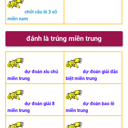
chốt cầu lô 3 số
miền nam
đánh là trúng miền trung
dự đoán xỉu chủ
dự đoán giải đặc
miền trung
biệt miền trung
dự đoán giải 8
dự đoán bao lô
miền trung
miền trung