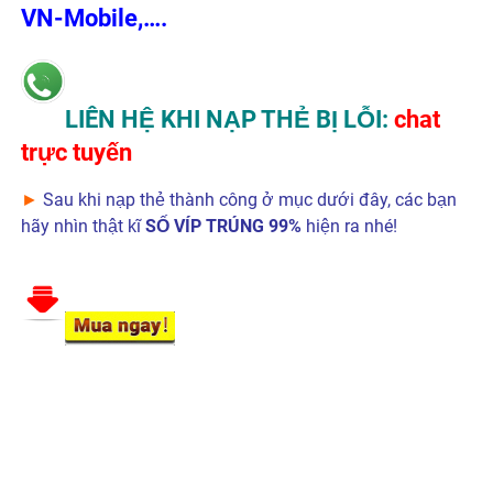
VN-Mobile,….
LIÊN HỆ KHI NẠP THẺ BỊ LỖI:
chat
trực tuyến
►
Sau khi nạp thẻ thành công ở mục dưới đây, các bạn
hãy nhìn thật kĩ
SỐ VÍP TRÚNG 99%
hiện ra nhé!