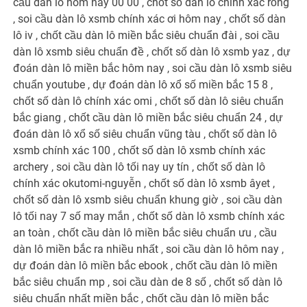
cầu dàn lô hôm nay 00 00 , chốt số dàn lô chính xác rồng
, soi cầu dàn lô xsmb chính xác ơi hôm nay , chốt số dàn
lô iv , chốt cầu dàn lô miền bắc siêu chuẩn đài , soi cầu
dàn lô xsmb siêu chuẩn đề , chốt số dàn lô xsmb yaz , dự
đoán dàn lô miền bắc hôm nay , soi cầu dàn lô xsmb siêu
chuẩn youtube , dự đoán dàn lô xổ số miền bắc 15 8 ,
chốt số dàn lô chính xác omi , chốt số dàn lô siêu chuẩn
bắc giang , chốt cầu dàn lô miền bắc siêu chuẩn 24 , dự
đoán dàn lô xổ số siêu chuẩn vũng tàu , chốt số dàn lô
xsmb chính xác 100 , chốt số dàn lô xsmb chính xác
archery , soi cầu dàn lô tối nay uy tín , chốt số dàn lô
chính xác okutomi-nguyễn , chốt số dàn lô xsmb âyet ,
chốt số dàn lô xsmb siêu chuẩn khung giờ , soi cầu dàn
lô tối nay 7 số may mắn , chốt số dàn lô xsmb chính xác
an toàn , chốt cầu dàn lô miền bắc siêu chuẩn ưu , cầu
dàn lô miền bắc ra nhiều nhất , soi cầu dàn lô hôm nay ,
dự đoán dàn lô miền bắc ebook , chốt cầu dàn lô miền
bắc siêu chuẩn mp , soi cầu dàn de 8 số , chốt số dàn lô
siêu chuẩn nhất miền bắc , chốt cầu dàn lô miền bắc