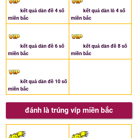
kết quả dàn đề 4 số
kết quả dàn lô 4 số
miền bắc
miền bắc
kết quả dàn đề 6 số
kết quả dàn đề 8 số
miền bắc
miền bắc
kết quả dàn đề 10 số
miền bắc
đánh là trúng víp miền bắc