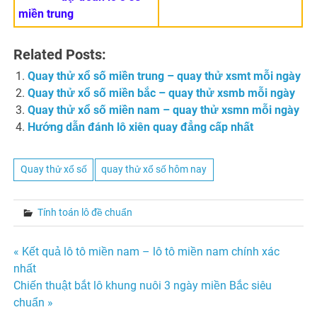
miền trung
Related Posts:
Quay thử xổ số miền trung – quay thử xsmt mỗi ngày
Quay thử xổ số miền bắc – quay thử xsmb mỗi ngày
Quay thử xổ số miền nam – quay thử xsmn mỗi ngày
Hướng dẫn đánh lô xiên quay đẳng cấp nhất
Quay thử xổ số
quay thử xổ số hôm nay
Tính toán lô đề chuẩn
Điều
« Kết quả lô tô miền nam – lô tô miền nam chính xác
nhất
hướng
Chiến thuật bắt lô khung nuôi 3 ngày miền Bắc siêu
chuẩn »
bài