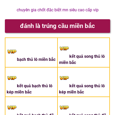
chuyên gia chốt đặc biệt mn siêu cao cấp víp
đánh là trúng cầu miền bắc
kết quả song thủ lô
bạch thủ lô miền bắc
miền bắc
kết quả bạch thủ lô
kết quả song thủ lô
kép miền bắc
kép miền bắc