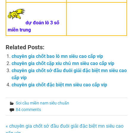
dự đoán lô 3 số
miền trung
Related Posts:
chuyên gia chốt bao lô mn siêu cao cấp víp
chuyên gia chốt cặp xíu chủ mn siêu cao cấp víp
chuyên gia chốt sớ đầu đuôi giải đặc biệt mn siêu cao
cấp víp
chuyên gia chốt đặc biệt mn siêu cao cấp víp
Soi cầu miền nam siêu chuẩn
84 comments
Điều
« chuyên gia chốt sớ đầu đuôi giải đặc biệt mn siêu cao