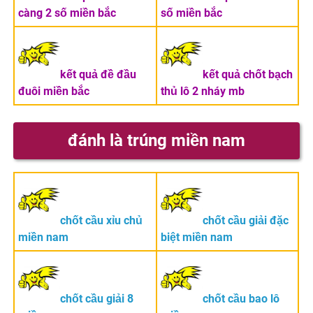
càng 2 số miền bắc
số miền bắc
kết quả đề đầu
kết quả chốt bạch
đuôi miền bắc
thủ lô 2 nháy mb
đánh là trúng miền nam
chốt cầu xỉu chủ
chốt cầu giải đặc
miền nam
biệt miền nam
chốt cầu giải 8
chốt cầu bao lô