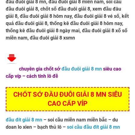
đầu đuôi giải 8 mn, đầu đuôi giải 8 miền nam, soi cầu
đầu đuôi giải 8, chốt số đầu đuôi giải 8, xem đầu đâu
giải 8, đầu đuôi giải 8 hôm nay, đầu đuôi giải 8 vé số, kết
quả đầu đuôi giải 8, thống kê đầu đuôi giải 8 hôm nay,
thống kê đầu đuôi giải 8 ngày mai, đầu đuôi giải 8 xổ số
miền nam, đầu đuôi giải 8 xsmn
chuyên gia chốt sớ
đầu đuôi giải 8 mn
siêu cao
cấp víp – cách tính lô đề
CHỐT SỚ ĐẦU ĐUÔI GIẢI 8 MN SIÊU
CAO CẤP VÍP
đầu đít giải 8 mn
– soi cầu miền nam miền bắc – du
doan lo xien – bạch thủ lô –
soi cầu đầu đít giải 8 mn