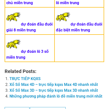
chủ miền trung
lô miền trung
dự đoán đầu đuôi
dự đoán đầu đuôi
giải 8 miền trung
đặc biệt miền trung
dự đoán lô 3 số
miền trung
Related Posts:
TRỰC TIẾP KQXS
Xổ Số Max 4D – trực tiếp kqxs Max 4D nhanh nhất
Xổ Số Max 3D – trực tiếp kqxs Max 3D nhanh nhất
Những phương pháp đánh lô đề miền trung mới nhất