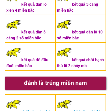
kết quả dàn lô
kết quả 3 càng
xiên 4 miền bắc
miền bắc
kết quả dàn 3
kết quả dàn lô 10
càng 2 số miền bắc
số miền bắc
kết quả đề đầu
kết quả chốt bạch
đuôi miền bắc
thủ lô 2 nháy mb
đánh là trúng miền nam