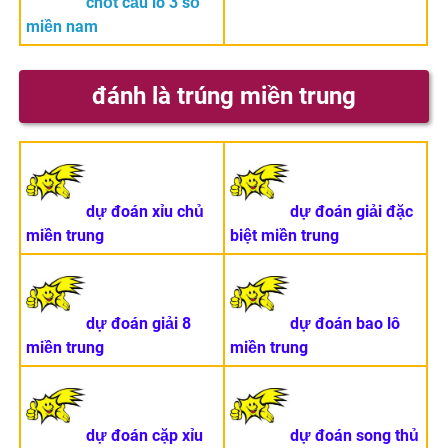
chốt cầu lô 3 số
miền nam
đánh là trúng miền trung
dự đoán xỉu chủ
dự đoán giải đặc
miền trung
biệt miền trung
dự đoán giải 8
dự đoán bao lô
miền trung
miền trung
dự đoán cặp xỉu
dự đoán song thủ