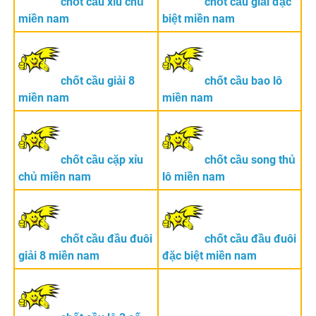
chốt cầu xỉu chủ
chốt cầu giải đặc
miền nam
biệt miền nam
chốt cầu giải 8
chốt cầu bao lô
miền nam
miền nam
chốt cầu cặp xỉu
chốt cầu song thủ
chủ miền nam
lô miền nam
chốt cầu đầu đuôi
chốt cầu đầu đuôi
giải 8 miền nam
đặc biệt miền nam