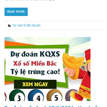
READ MORE
Tư vấn lô đề chuẩn