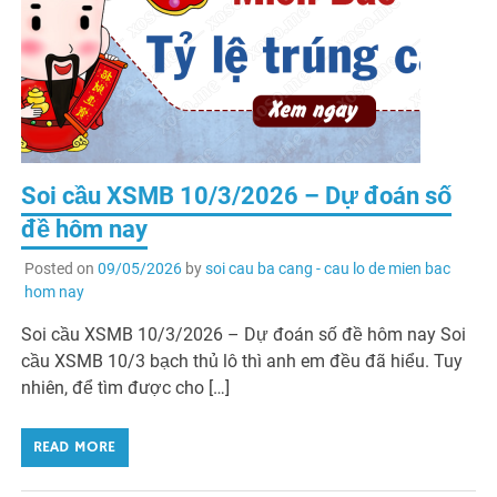
Soi cầu XSMB 10/3/2026 – Dự đoán số
đề hôm nay
Posted on
09/05/2026
by
soi cau ba cang - cau lo de mien bac
hom nay
Soi cầu XSMB 10/3/2026 – Dự đoán số đề hôm nay Soi
cầu XSMB 10/3 bạch thủ lô thì anh em đều đã hiểu. Tuy
nhiên, để tìm được cho […]
READ MORE