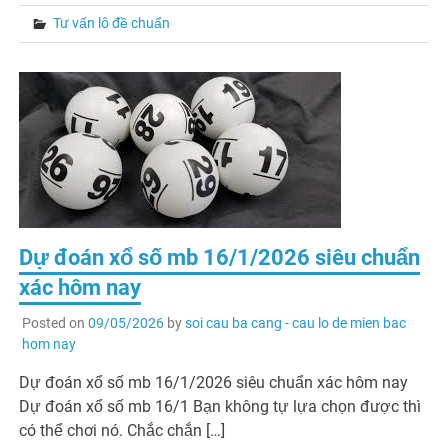
Tư vấn lô đề chuẩn
Dự đoán xổ số mb 16/1/2026 siêu chuẩn
xác hôm nay
Posted on
09/05/2026
by
soi cau ba cang - cau lo de mien bac
hom nay
Dự đoán xổ số mb 16/1/2026 siêu chuẩn xác hôm nay
Dự đoán xổ số mb 16/1 Bạn không tự lựa chọn được thì
có thể chơi nó. Chắc chắn […]