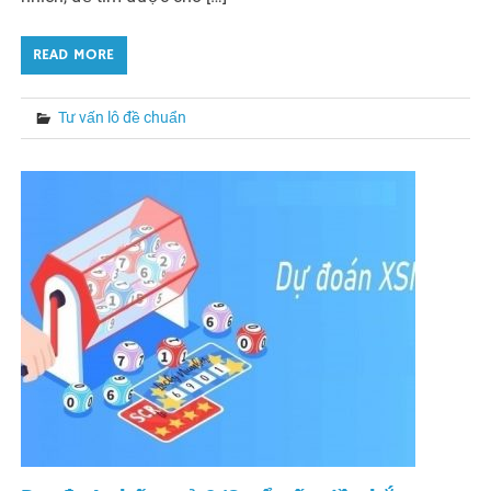
READ MORE
Tư vấn lô đề chuẩn