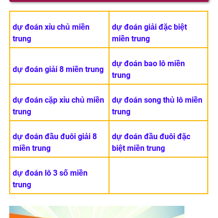
dự đoán xỉu chủ miền
dự đoán giải đặc biệt
trung
miền trung
dự đoán bao lô miền
dự đoán giải 8 miền trung
trung
dự đoán cặp xỉu chủ miền
dự đoán song thủ lô miền
trung
trung
dự đoán đầu đuôi giải 8
dự đoán đầu đuôi đặc
miền trung
biệt miền trung
dự đoán lô 3 số miền
trung