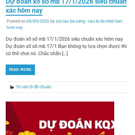
Dự đoán xổ số mb 17/1/2026 siêu chuẩn
xác hôm nay
Posted on
09/05/2026
by
soi cau ba cang - cau lo de mien bac
hom nay
Dự đoán xổ số mb 17/1/2026 siêu chuẩn xác hôm nay
Dự đoán xổ số mb 17/1 Bạn không tự lựa chọn được thì
có thể chơi nó. Chắc chắn […]
READ MORE
Tư vấn lô đề chuẩn