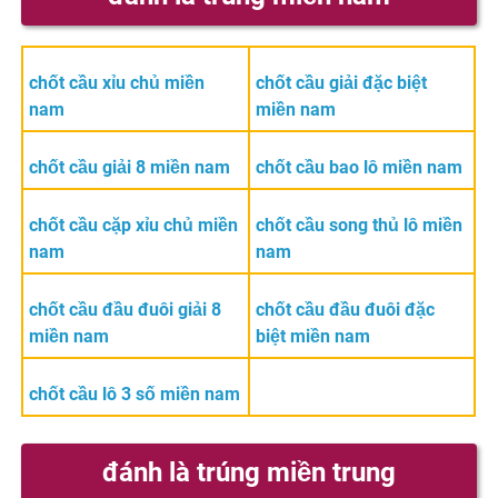
chốt cầu xỉu chủ miền
chốt cầu giải đặc biệt
nam
miền nam
chốt cầu giải 8 miền nam
chốt cầu bao lô miền nam
chốt cầu cặp xỉu chủ miền
chốt cầu song thủ lô miền
nam
nam
chốt cầu đầu đuôi giải 8
chốt cầu đầu đuôi đặc
miền nam
biệt miền nam
chốt cầu lô 3 số miền nam
đánh là trúng miền trung