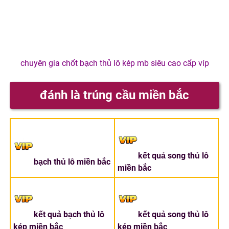
chuyên gia chốt bạch thủ lô kép mb siêu cao cấp víp
đánh là trúng cầu miền bắc
kết quả song thủ lô
bạch thủ lô miền bắc
miền bắc
kết quả bạch thủ lô
kết quả song thủ lô
kép miền bắc
kép miền bắc