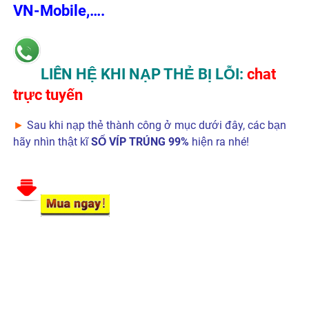
VN-Mobile,….
LIÊN HỆ KHI NẠP THẺ BỊ LỖI:
chat
trực tuyến
►
Sau khi nạp thẻ thành công ở mục dưới đây, các bạn
hãy nhìn thật kĩ
SỐ VÍP TRÚNG 99%
hiện ra nhé!