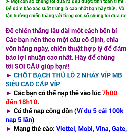
➤ Mọi con số chúng tôi đưa ra đều được tính toán tỉ mỉ .
Để đảm bảo xác suất trúng là cao nhất bạn hãy thử . Và
tận hưởng chiến thắng với từng con số chúng tôi đưa ra!
Để chiến thắng lâu dài một cách bền bỉ
Các bạn nên theo một cầu cố định, chia
vốn hằng ngày, chiến thuật hợp lý để đảm
bảo lợi nhuận cao nhất. Hãy để chúng
tôi SOI CẦU giúp bạn!!
►
CHỐT BẠCH THỦ LÔ 2 NHÁY VÍP MB
SIÊU CAO CẤP VÍP
►
Các bạn có thể nạp thẻ vào lúc
7h00
đến 18h10.
►
Có thể nạp cộng dồn (
Ví dụ 5 cái 100k
nạp 5 lần
)
►
Mạng thẻ cào:
Viettel, Mobi, Vina, Gate,